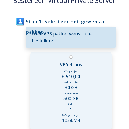
Bestel een Virtual Private Server
Stap 1: Selecteer het gewenste
pakket
Welk
VPS
pakket wenst u te
bestellen?
VPS Brons
prijs per jaar:
€ 510,00
webruimte:
30 GB
dataverkeer:
500 GB
CPU:
1
RAM geheugen:
1024 MB